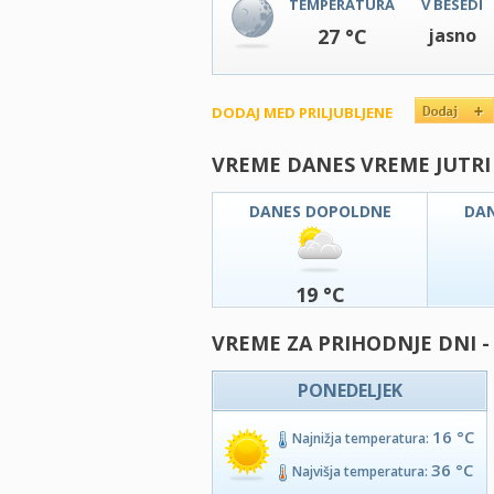
TEMPERATURA
V BESEDI
27 °C
jasno
DODAJ MED PRILJUBLJENE
VREME DANES VREME JUTRI
DANES DOPOLDNE
DA
19 °C
VREME ZA PRIHODNJE DNI -
PONEDELJEK
16 °C
Najnižja temperatura:
36 °C
Najvišja temperatura: