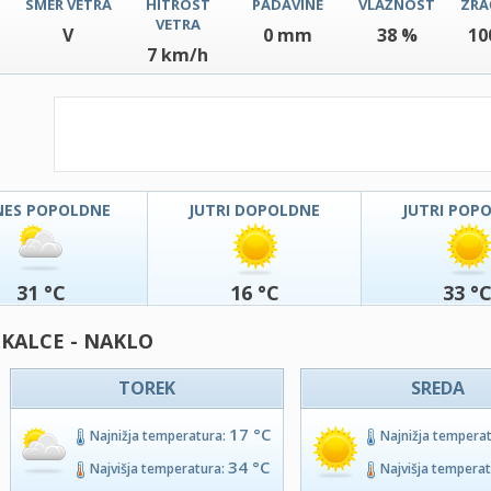
SMER VETRA
HITROST
PADAVINE
VLAŽNOST
ZRA
VETRA
V
0 mm
38 %
10
7 km/h
NES POPOLDNE
JUTRI DOPOLDNE
JUTRI POP
31 °C
16 °C
33 °
 KALCE - NAKLO
TOREK
SREDA
17 °C
Najnižja temperatura:
Najnižja tempera
34 °C
Najvišja temperatura:
Najvišja tempera