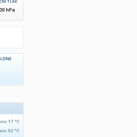
ČNI TLAK
00 hPa
OLDNE
C
17 °C
tura:
32 °C
tura: