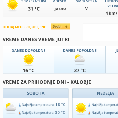
TEMPERATURA
V BESEDI
SMER VETRA
HITRO
VETR
31 °C
jasno
V
4 km/
DODAJ MED PRILJUBLJENE
VREME DANES VREME JUTRI
DANES DOPOLDNE
DANES POPOLDNE
J
16 °C
37 °C
VREME ZA PRIHODNJE DNI - KALOBJE
SOBOTA
NEDELJA
18 °C
Najnižja temperatura:
Najnižja tempera
30 °C
Najvišja temperatura:
Najvišja tempera