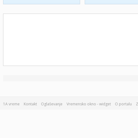
1A vreme
Kontakt
Oglaševanje
Vremensko okno - widget
O portalu
Z