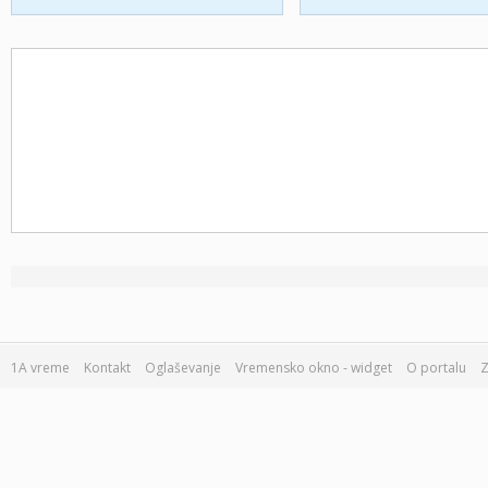
1A vreme
Kontakt
Oglaševanje
Vremensko okno - widget
O portalu
Z