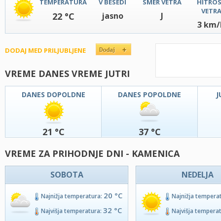
TEMPERATURA
V BESEDI
SMER VETRA
HITRO
VETR
22 °C
jasno
J
3 km/
DODAJ MED PRILJUBLJENE
VREME DANES VREME JUTRI
DANES DOPOLDNE
DANES POPOLDNE
J
21 °C
37 °C
VREME ZA PRIHODNJE DNI - KAMENICA
SOBOTA
NEDELJA
20 °C
Najnižja temperatura:
Najnižja tempera
32 °C
Najvišja temperatura:
Najvišja tempera