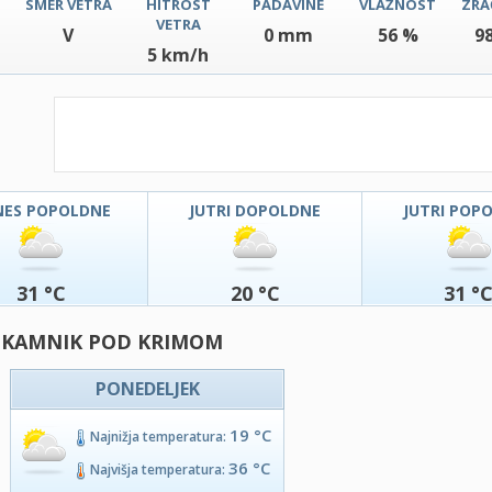
SMER VETRA
HITROST
PADAVINE
VLAŽNOST
ZRA
VETRA
V
0 mm
56 %
9
5 km/h
NES POPOLDNE
JUTRI DOPOLDNE
JUTRI POP
31 °C
20 °C
31 °
- KAMNIK POD KRIMOM
PONEDELJEK
19 °C
Najnižja temperatura:
36 °C
Najvišja temperatura: