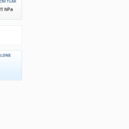
ČNI TLAK
81 hPa
OLDNE
C