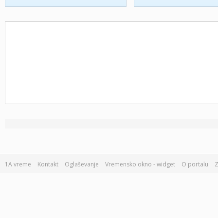
1A vreme
Kontakt
Oglaševanje
Vremensko okno - widget
O portalu
Z