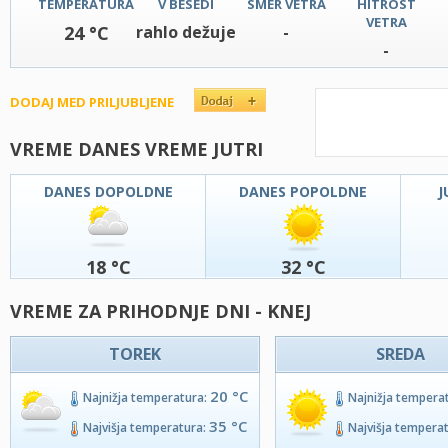
TEMPERATURA
V BESEDI
SMER VETRA
HITROST
VETRA
24 °C
rahlo dežuje
-
-
DODAJ MED PRILJUBLJENE
VREME DANES VREME JUTRI
DANES DOPOLDNE
DANES POPOLDNE
J
18 °C
32 °C
VREME ZA PRIHODNJE DNI - KNEJ
TOREK
SREDA
20 °C
Najnižja temperatura:
Najnižja tempera
35 °C
Najvišja temperatura:
Najvišja tempera