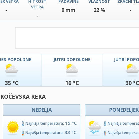
ER VETRA
HITROST
PADAVINE
VLAŽNOST
ZRAČNI TL
VETRA
-
0 mm
22 %
-
-
NES POPOLDNE
JUTRI DOPOLDNE
JUTRI POP
35 °C
16 °C
30 °
 KOČEVSKA REKA
NEDELJA
PONEDELJEK
15 °C
Najnižja temperatura:
Najnižja tempera
33 °C
Najvišja temperatura:
Najvišja tempera