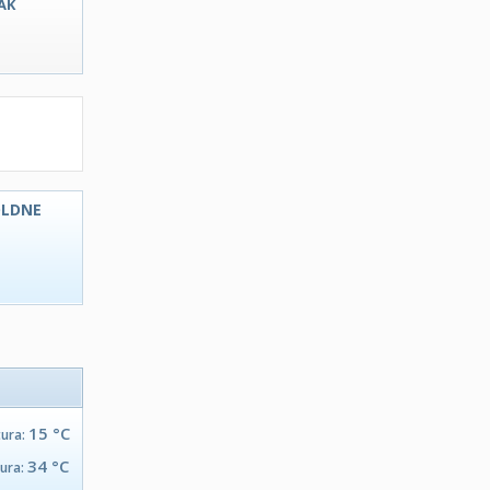
AK
OLDNE
C
15 °C
tura:
34 °C
tura: