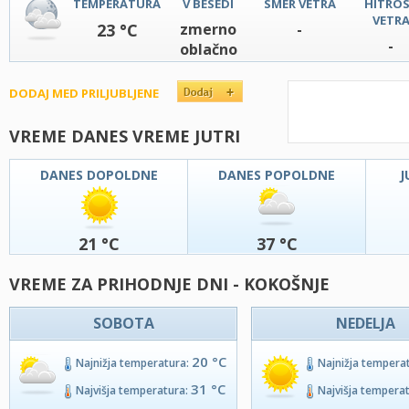
TEMPERATURA
V BESEDI
SMER VETRA
HITRO
VETR
23 °C
zmerno
-
-
oblačno
DODAJ MED PRILJUBLJENE
VREME DANES VREME JUTRI
DANES DOPOLDNE
DANES POPOLDNE
J
21 °C
37 °C
VREME ZA PRIHODNJE DNI - KOKOŠNJE
SOBOTA
NEDELJA
20 °C
Najnižja temperatura:
Najnižja tempera
31 °C
Najvišja temperatura:
Najvišja tempera