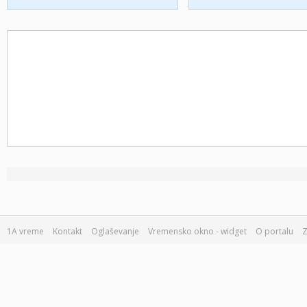
1A vreme
Kontakt
Oglaševanje
Vremensko okno - widget
O portalu
Z