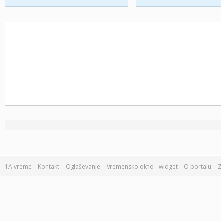
1A vreme
Kontakt
Oglaševanje
Vremensko okno - widget
O portalu
Z