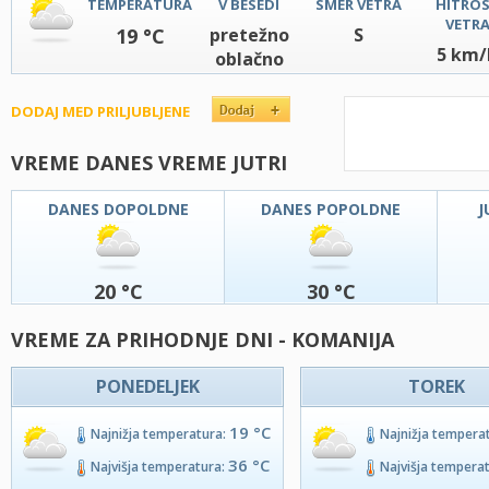
TEMPERATURA
V BESEDI
SMER VETRA
HITRO
VETR
19 °C
pretežno
S
5 km/
oblačno
DODAJ MED PRILJUBLJENE
VREME DANES VREME JUTRI
DANES DOPOLDNE
DANES POPOLDNE
J
20 °C
30 °C
VREME ZA PRIHODNJE DNI - KOMANIJA
PONEDELJEK
TOREK
19 °C
Najnižja temperatura:
Najnižja tempera
36 °C
Najvišja temperatura:
Najvišja tempera