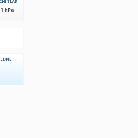
ČNI TLAK
11 hPa
OLDNE
C