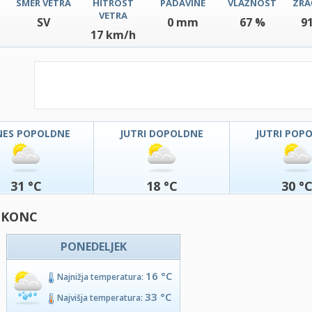
SMER VETRA
HITROST
PADAVINE
VLAŽNOST
ZRA
VETRA
SV
0 mm
67 %
9
17 km/h
NES POPOLDNE
JUTRI DOPOLDNE
JUTRI POP
31 °C
18 °C
30 °
- KONC
PONEDELJEK
16 °C
Najnižja temperatura:
33 °C
Najvišja temperatura: