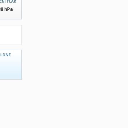
ČNI TLAK
88 hPa
OLDNE
C