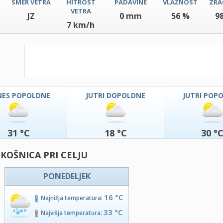
SMER VETRA
HITROST
PADAVINE
VLAŽNOST
ZRA
VETRA
JZ
0 mm
56 %
9
7 km/h
NES POPOLDNE
JUTRI DOPOLDNE
JUTRI POP
31 °C
18 °C
30 °
 KOŠNICA PRI CELJU
PONEDELJEK
16 °C
Najnižja temperatura:
33 °C
Najvišja temperatura: