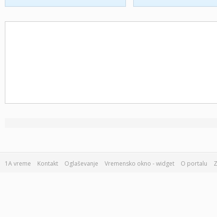
1A vreme
Kontakt
Oglaševanje
Vremensko okno - widget
O portalu
Z