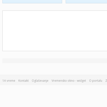
1A vreme
Kontakt
Oglaševanje
Vremensko okno - widget
O portalu
Z