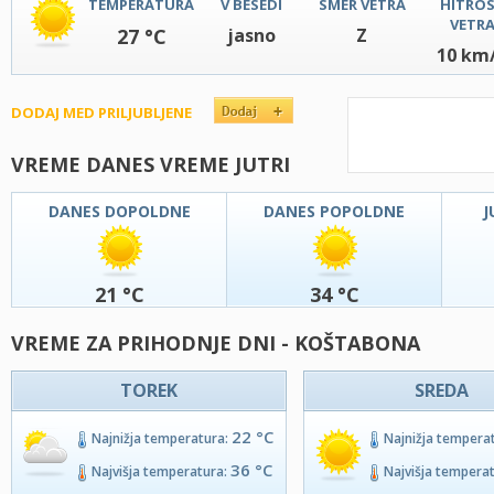
TEMPERATURA
V BESEDI
SMER VETRA
HITRO
VETR
27 °C
jasno
Z
10 km
DODAJ MED PRILJUBLJENE
VREME DANES VREME JUTRI
DANES DOPOLDNE
DANES POPOLDNE
J
21 °C
34 °C
VREME ZA PRIHODNJE DNI - KOŠTABONA
TOREK
SREDA
22 °C
Najnižja temperatura:
Najnižja tempera
36 °C
Najvišja temperatura:
Najvišja tempera