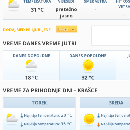
TEMPERATURA
V BESEDI
SMER VETRA
HITRO
VETR
31 °C
pretežno
-
-
jasno
DODAJ MED PRILJUBLJENE
VREME DANES VREME JUTRI
DANES DOPOLDNE
DANES POPOLDNE
J
18 °C
32 °C
VREME ZA PRIHODNJE DNI - KRAŠCE
TOREK
SREDA
20 °C
Najnižja temperatura:
Najnižja tempera
35 °C
Najvišja temperatura:
Najvišja tempera