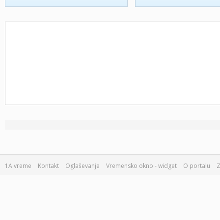
1A vreme
Kontakt
Oglaševanje
Vremensko okno - widget
O portalu
Z