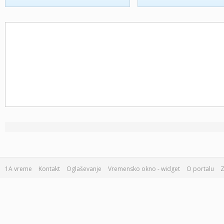
1A vreme
Kontakt
Oglaševanje
Vremensko okno - widget
O portalu
Z