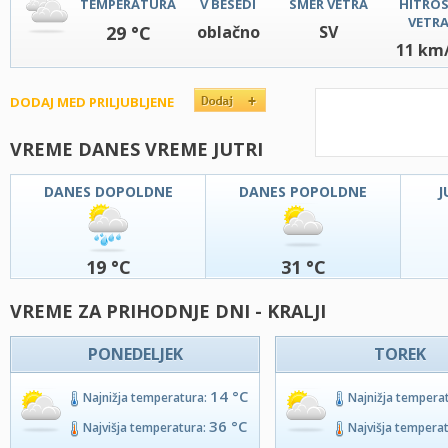
TEMPERATURA
V BESEDI
SMER VETRA
HITRO
VETR
29 °C
oblačno
SV
11 km
DODAJ MED PRILJUBLJENE
VREME DANES VREME JUTRI
DANES DOPOLDNE
DANES POPOLDNE
J
19 °C
31 °C
VREME ZA PRIHODNJE DNI - KRALJI
PONEDELJEK
TOREK
14 °C
Najnižja temperatura:
Najnižja tempera
36 °C
Najvišja temperatura:
Najvišja tempera