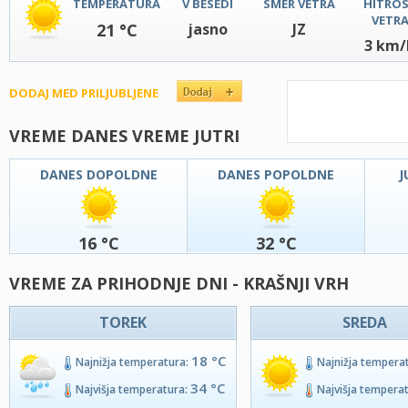
TEMPERATURA
V BESEDI
SMER VETRA
HITRO
VETR
21 °C
jasno
JZ
3 km/
DODAJ MED PRILJUBLJENE
VREME DANES VREME JUTRI
DANES DOPOLDNE
DANES POPOLDNE
J
16 °C
32 °C
VREME ZA PRIHODNJE DNI - KRAŠNJI VRH
TOREK
SREDA
18 °C
Najnižja temperatura:
Najnižja tempera
34 °C
Najvišja temperatura:
Najvišja tempera