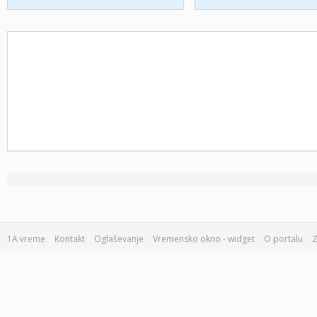
1A vreme
Kontakt
Oglaševanje
Vremensko okno - widget
O portalu
Z