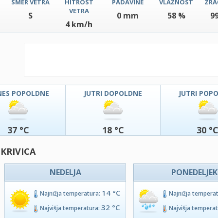
SMER VETRA
HITROST
PADAVINE
VLAŽNOST
ZRA
VETRA
S
0 mm
58 %
9
4 km/h
NES POPOLDNE
JUTRI DOPOLDNE
JUTRI POP
37 °C
18 °C
30 °
 KRIVICA
NEDELJA
PONEDELJEK
14 °C
Najnižja temperatura:
Najnižja tempera
32 °C
Najvišja temperatura:
Najvišja tempera