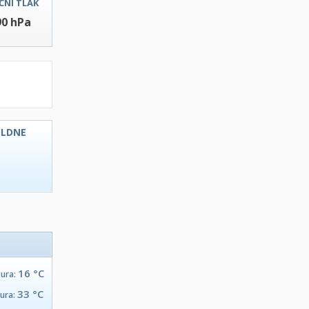
ČNI TLAK
90 hPa
OLDNE
C
16 °C
tura:
33 °C
tura: