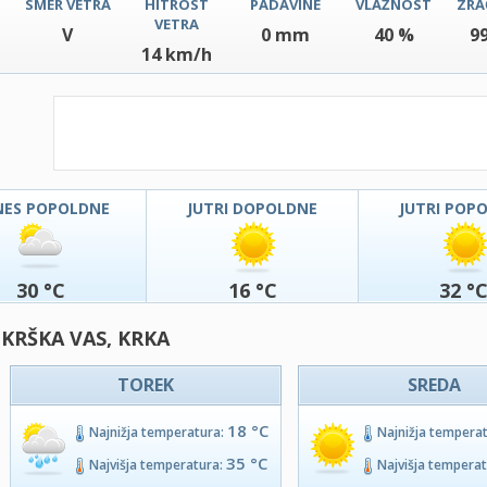
SMER VETRA
HITROST
PADAVINE
VLAŽNOST
ZRA
VETRA
V
0 mm
40 %
9
14 km/h
NES POPOLDNE
JUTRI DOPOLDNE
JUTRI POP
30 °C
16 °C
32 °
 KRŠKA VAS, KRKA
TOREK
SREDA
18 °C
Najnižja temperatura:
Najnižja tempera
35 °C
Najvišja temperatura:
Najvišja tempera