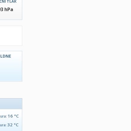
ČNI TLAK
93 hPa
OLDNE
C
16 °C
tura:
32 °C
tura: