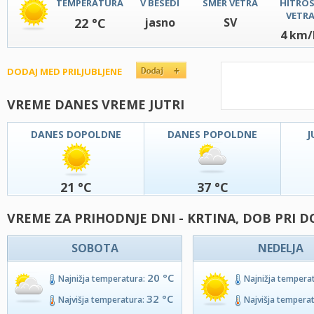
TEMPERATURA
V BESEDI
SMER VETRA
HITRO
VETR
22 °C
jasno
SV
4 km/
DODAJ MED PRILJUBLJENE
VREME DANES VREME JUTRI
DANES DOPOLDNE
DANES POPOLDNE
J
21 °C
37 °C
VREME ZA PRIHODNJE DNI - KRTINA, DOB PRI 
SOBOTA
NEDELJA
20 °C
Najnižja temperatura:
Najnižja tempera
32 °C
Najvišja temperatura:
Najvišja tempera