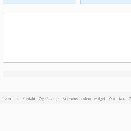
1A vreme
Kontakt
Oglaševanje
Vremensko okno - widget
O portalu
Z