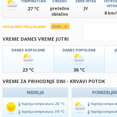
TEMPERATURA
V BESEDI
SMER VETRA
HITRO
VETR
27 °C
pretežno
JV
8 km/
oblačno
DODAJ MED PRILJUBLJENE
VREME DANES VREME JUTRI
DANES DOPOLDNE
DANES POPOLDNE
J
23 °C
36 °C
VREME ZA PRIHODNJE DNI - KRVAVI POTOK
NEDELJA
PONEDELJEK
20 °C
Najnižja temperatura:
Najnižja tempera
34 °C
Najvišja temperatura:
Najvišja tempera