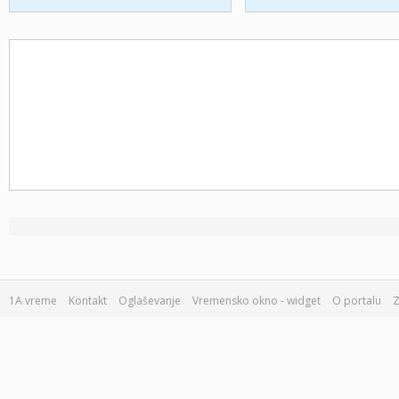
1A vreme
Kontakt
Oglaševanje
Vremensko okno - widget
O portalu
Z