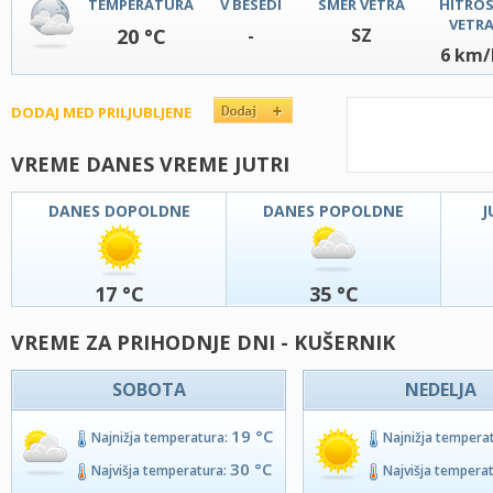
TEMPERATURA
V BESEDI
SMER VETRA
HITRO
VETR
20 °C
-
SZ
6 km/
DODAJ MED PRILJUBLJENE
VREME DANES VREME JUTRI
DANES DOPOLDNE
DANES POPOLDNE
J
17 °C
35 °C
VREME ZA PRIHODNJE DNI - KUŠERNIK
SOBOTA
NEDELJA
19 °C
Najnižja temperatura:
Najnižja tempera
30 °C
Najvišja temperatura:
Najvišja tempera