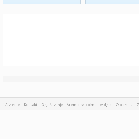
1A vreme
Kontakt
Oglaševanje
Vremensko okno - widget
O portalu
Z