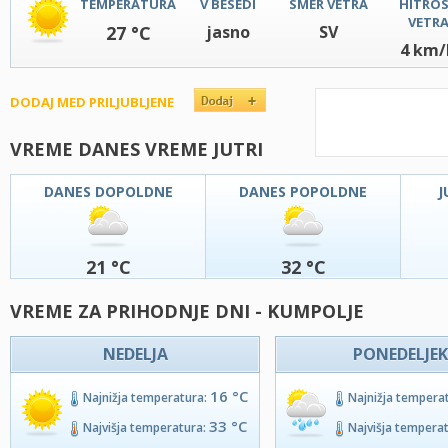
TEMPERATURA
V BESEDI
SMER VETRA
HITRO
VETR
27 °C
jasno
SV
4 km/
DODAJ MED PRILJUBLJENE
VREME DANES VREME JUTRI
DANES DOPOLDNE
DANES POPOLDNE
J
21 °C
32 °C
VREME ZA PRIHODNJE DNI - KUMPOLJE
NEDELJA
PONEDELJEK
16 °C
Najnižja temperatura:
Najnižja tempera
33 °C
Najvišja temperatura:
Najvišja tempera