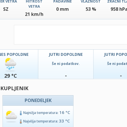
ER VETRA
HITROST
PADAVINE
VLAŽNOST
ZRAČNI TL
VETRA
SZ
0 mm
53 %
958 hP
21 km/h
NES POPOLDNE
JUTRI DOPOLDNE
JUTRI POP
Še ni podatkov.
Še ni poda
-
-
29 °C
 KUPLJENIK
PONEDELJEK
16 °C
Najnižja temperatura:
33 °C
Najvišja temperatura: