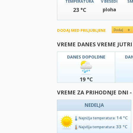
TEMPERATURA
V BESEDI
SM
23 °C
ploha
DODAJ MED PRILJUBLJENE
VREME DANES VREME JUTRI
DANES DOPOLDNE
DA
19 °C
VREME ZA PRIHODNJE DNI -
NEDELJA
14 °C
Najnižja temperatura:
33 °C
Najvišja temperatura: