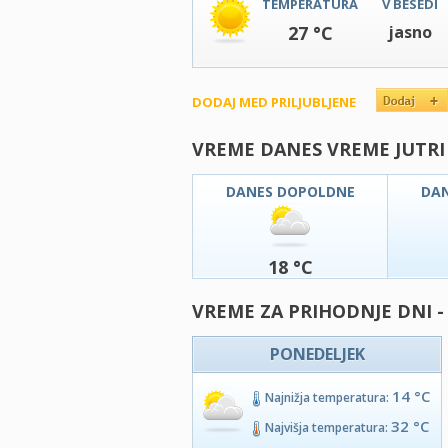
TEMPERATURA
V BESEDI
27 °C
jasno
DODAJ MED PRILJUBLJENE
VREME DANES VREME JUTRI
DANES DOPOLDNE
DA
18 °C
VREME ZA PRIHODNJE DNI 
PONEDELJEK
14 °C
Najnižja temperatura:
32 °C
Najvišja temperatura: