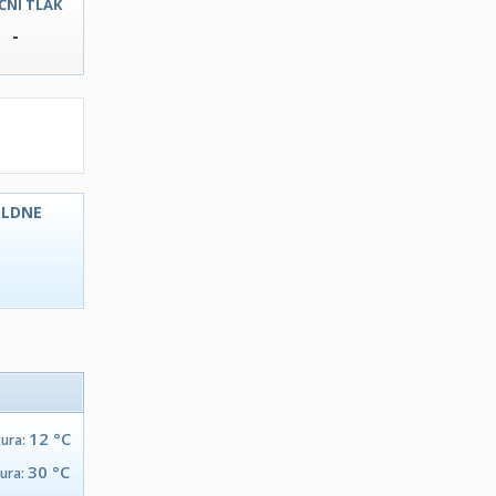
ČNI TLAK
-
OLDNE
C
12 °C
tura:
30 °C
tura: