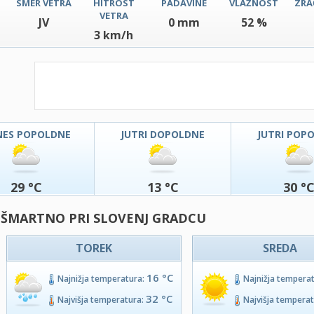
SMER VETRA
HITROST
PADAVINE
VLAŽNOST
ZRA
VETRA
JV
0 mm
52 %
3 km/h
NES POPOLDNE
JUTRI DOPOLDNE
JUTRI POP
29 °C
13 °C
30 °
- ŠMARTNO PRI SLOVENJ GRADCU
TOREK
SREDA
16 °C
Najnižja temperatura:
Najnižja tempera
32 °C
Najvišja temperatura:
Najvišja tempera