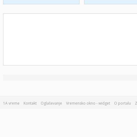
1A vreme
Kontakt
Oglaševanje
Vremensko okno - widget
O portalu
Z