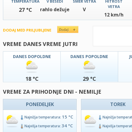
TEMPERATURA
V BESEDI
SMER VETRA
HITROST
VETRA
27 °C
rahlo dežuje
V
12 km/h
DODAJ MED PRILJUBLJENE
VREME DANES VREME JUTRI
DANES DOPOLDNE
DANES POPOLDNE
J
18 °C
29 °C
VREME ZA PRIHODNJE DNI - NEMILJE
PONEDELJEK
TOREK
15 °C
Najnižja temperatura:
Najnižja tempera
34 °C
Najvišja temperatura:
Najvišja tempera