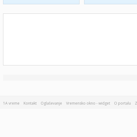
1A vreme
Kontakt
Oglaševanje
Vremensko okno - widget
O portalu
Z