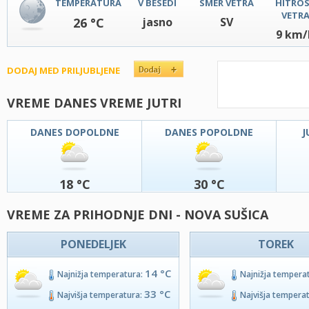
TEMPERATURA
V BESEDI
SMER VETRA
HITRO
VETR
26 °C
jasno
SV
9 km/
DODAJ MED PRILJUBLJENE
VREME DANES VREME JUTRI
DANES DOPOLDNE
DANES POPOLDNE
J
18 °C
30 °C
VREME ZA PRIHODNJE DNI - NOVA SUŠICA
PONEDELJEK
TOREK
14 °C
Najnižja temperatura:
Najnižja tempera
33 °C
Najvišja temperatura:
Najvišja tempera