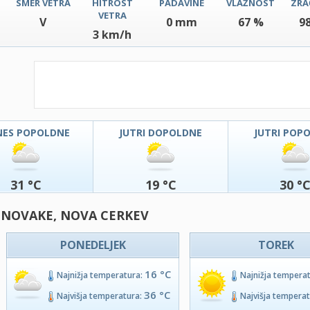
SMER VETRA
HITROST
PADAVINE
VLAŽNOST
ZRA
VETRA
V
0 mm
67 %
9
3 km/h
NES POPOLDNE
JUTRI DOPOLDNE
JUTRI POP
31 °C
19 °C
30 °
- NOVAKE, NOVA CERKEV
PONEDELJEK
TOREK
16 °C
Najnižja temperatura:
Najnižja tempera
36 °C
Najvišja temperatura:
Najvišja tempera