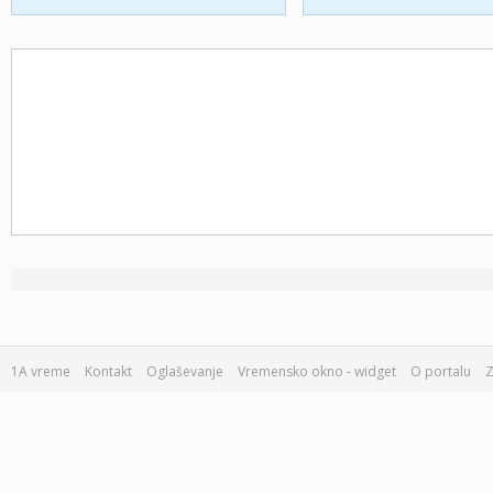
1A vreme
Kontakt
Oglaševanje
Vremensko okno - widget
O portalu
Z