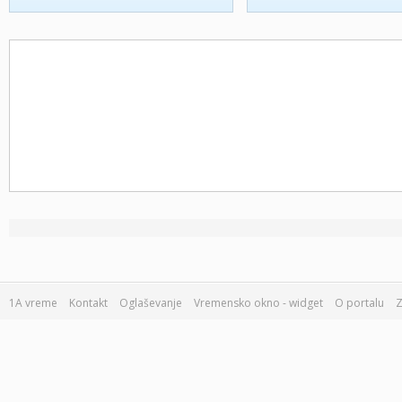
1A vreme
Kontakt
Oglaševanje
Vremensko okno - widget
O portalu
Z