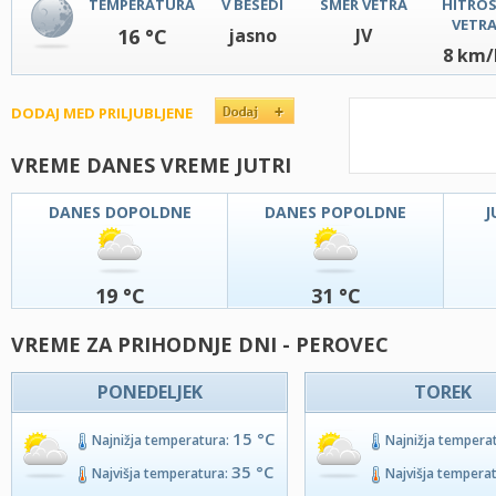
TEMPERATURA
V BESEDI
SMER VETRA
HITRO
VETR
16 °C
jasno
JV
8 km/
DODAJ MED PRILJUBLJENE
VREME DANES VREME JUTRI
DANES DOPOLDNE
DANES POPOLDNE
J
19 °C
31 °C
VREME ZA PRIHODNJE DNI - PEROVEC
PONEDELJEK
TOREK
15 °C
Najnižja temperatura:
Najnižja tempera
35 °C
Najvišja temperatura:
Najvišja tempera