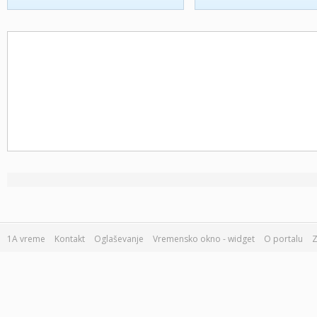
1A vreme
Kontakt
Oglaševanje
Vremensko okno - widget
O portalu
Z