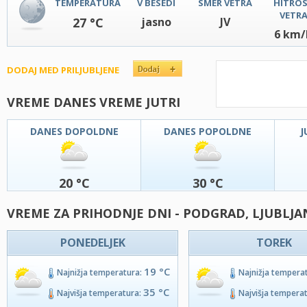
TEMPERATURA
V BESEDI
SMER VETRA
HITRO
VETR
27 °C
jasno
JV
6 km/
DODAJ MED PRILJUBLJENE
VREME DANES VREME JUTRI
DANES DOPOLDNE
DANES POPOLDNE
J
20 °C
30 °C
VREME ZA PRIHODNJE DNI - PODGRAD, LJUBLJA
PONEDELJEK
TOREK
19 °C
Najnižja temperatura:
Najnižja tempera
35 °C
Najvišja temperatura:
Najvišja tempera