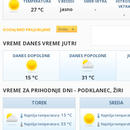
TEMPERATURA
V BESEDI
SMER VETRA
HITRO
VETR
27 °C
jasno
-
-
DODAJ MED PRILJUBLJENE
VREME DANES VREME JUTRI
DANES DOPOLDNE
DANES POPOLDNE
J
15 °C
31 °C
VREME ZA PRIHODNJE DNI - PODKLANEC, ŽIRI
TOREK
SREDA
15 °C
Najnižja temperatura:
Najnižja tempera
33 °C
Najvišja temperatura:
Najvišja tempera