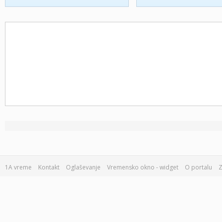
1A vreme
Kontakt
Oglaševanje
Vremensko okno - widget
O portalu
Z