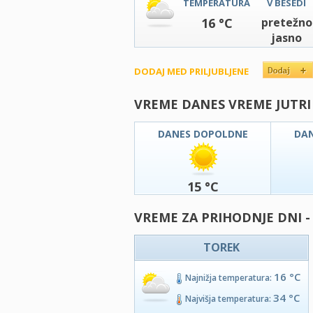
TEMPERATURA
V BESEDI
16 °C
pretežno
jasno
DODAJ MED PRILJUBLJENE
VREME DANES VREME JUTRI
DANES DOPOLDNE
DA
15 °C
VREME ZA PRIHODNJE DNI -
TOREK
16 °C
Najnižja temperatura:
34 °C
Najvišja temperatura: