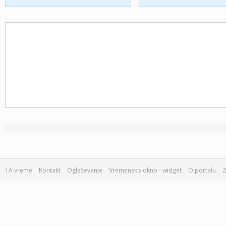
1A vreme
Kontakt
Oglaševanje
Vremensko okno - widget
O portalu
Z