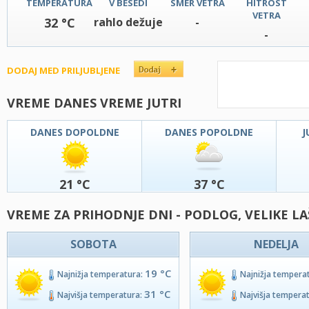
TEMPERATURA
V BESEDI
SMER VETRA
HITROST
VETRA
32 °C
rahlo dežuje
-
-
DODAJ MED PRILJUBLJENE
VREME DANES VREME JUTRI
DANES DOPOLDNE
DANES POPOLDNE
J
21 °C
37 °C
VREME ZA PRIHODNJE DNI - PODLOG, VELIKE LA
SOBOTA
NEDELJA
19 °C
Najnižja temperatura:
Najnižja tempera
31 °C
Najvišja temperatura:
Najvišja tempera