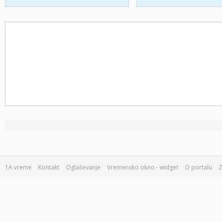
1A vreme
Kontakt
Oglaševanje
Vremensko okno - widget
O portalu
Z