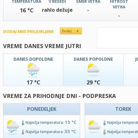
TEMPERATURA
V BESEDI
SMER VETRA
HITROST
VETRA
16 °C
rahlo dežuje
-
-
DODAJ MED PRILJUBLJENE
VREME DANES VREME JUTRI
DANES DOPOLDNE
DANES POPOLDNE
J
17 °C
29 °C
VREME ZA PRIHODNJE DNI - PODPRESKA
PONEDELJEK
TOREK
15 °C
Najnižja temperatura:
Najnižja tempera
33 °C
Najvišja temperatura:
Najvišja tempera