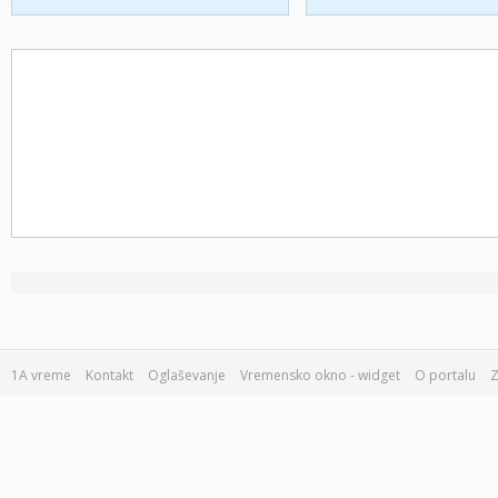
1A vreme
Kontakt
Oglaševanje
Vremensko okno - widget
O portalu
Z