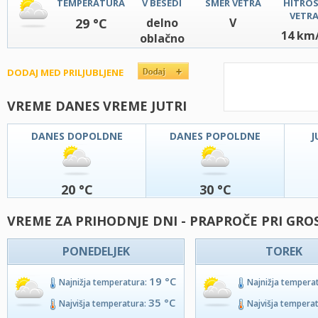
TEMPERATURA
V BESEDI
SMER VETRA
HITRO
VETR
29 °C
delno
V
14 km
oblačno
DODAJ MED PRILJUBLJENE
VREME DANES VREME JUTRI
DANES DOPOLDNE
DANES POPOLDNE
J
20 °C
30 °C
VREME ZA PRIHODNJE DNI - PRAPROČE PRI GR
PONEDELJEK
TOREK
19 °C
Najnižja temperatura:
Najnižja tempera
35 °C
Najvišja temperatura:
Najvišja tempera