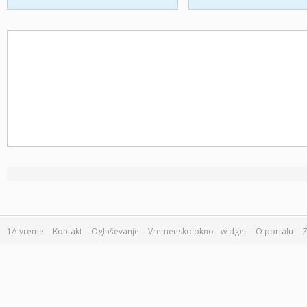
1A vreme
Kontakt
Oglaševanje
Vremensko okno - widget
O portalu
Z