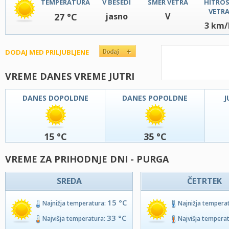
TEMPERATURA
V BESEDI
SMER VETRA
HITRO
VETR
27 °C
jasno
V
3 km/
DODAJ MED PRILJUBLJENE
VREME DANES VREME JUTRI
DANES DOPOLDNE
DANES POPOLDNE
J
15 °C
35 °C
VREME ZA PRIHODNJE DNI - PURGA
SREDA
ČETRTEK
15 °C
Najnižja temperatura:
Najnižja tempera
33 °C
Najvišja temperatura:
Najvišja tempera