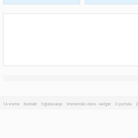
1A vreme
Kontakt
Oglaševanje
Vremensko okno - widget
O portalu
Z