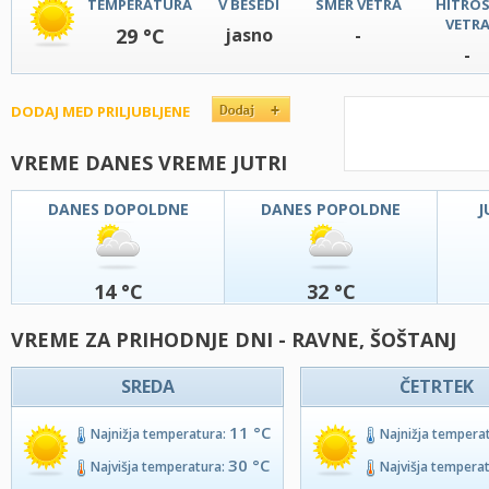
TEMPERATURA
V BESEDI
SMER VETRA
HITRO
VETR
29 °C
jasno
-
-
DODAJ MED PRILJUBLJENE
VREME DANES VREME JUTRI
DANES DOPOLDNE
DANES POPOLDNE
J
14 °C
32 °C
VREME ZA PRIHODNJE DNI - RAVNE, ŠOŠTANJ
SREDA
ČETRTEK
11 °C
Najnižja temperatura:
Najnižja tempera
30 °C
Najvišja temperatura:
Najvišja tempera