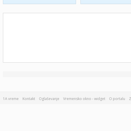
1A vreme
Kontakt
Oglaševanje
Vremensko okno - widget
O portalu
Z