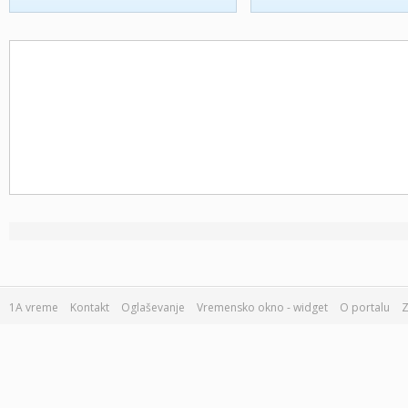
1A vreme
Kontakt
Oglaševanje
Vremensko okno - widget
O portalu
Z