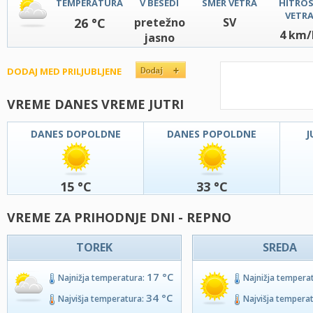
TEMPERATURA
V BESEDI
SMER VETRA
HITRO
VETR
26 °C
pretežno
SV
4 km/
jasno
DODAJ MED PRILJUBLJENE
VREME DANES VREME JUTRI
DANES DOPOLDNE
DANES POPOLDNE
J
15 °C
33 °C
VREME ZA PRIHODNJE DNI - REPNO
TOREK
SREDA
17 °C
Najnižja temperatura:
Najnižja tempera
34 °C
Najvišja temperatura:
Najvišja tempera