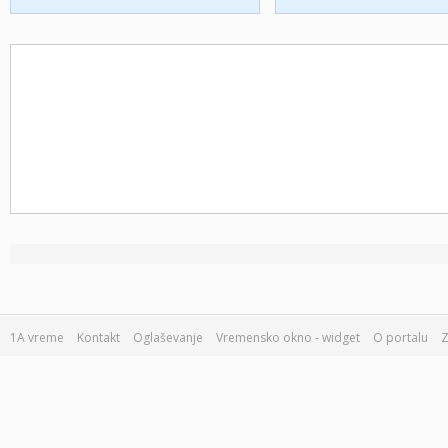
1A vreme
Kontakt
Oglaševanje
Vremensko okno - widget
O portalu
Z