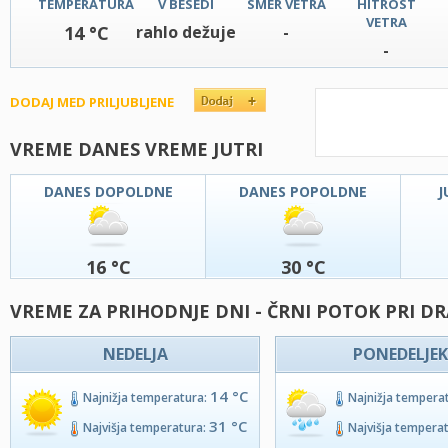
TEMPERATURA
V BESEDI
SMER VETRA
HITROST
VETRA
14 °C
rahlo dežuje
-
-
DODAJ MED PRILJUBLJENE
VREME DANES VREME JUTRI
DANES DOPOLDNE
DANES POPOLDNE
J
16 °C
30 °C
VREME ZA PRIHODNJE DNI - ČRNI POTOK PRI DR
NEDELJA
PONEDELJEK
14 °C
Najnižja temperatura:
Najnižja tempera
31 °C
Najvišja temperatura:
Najvišja tempera