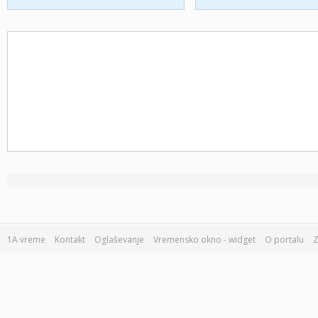
1A vreme
Kontakt
Oglaševanje
Vremensko okno - widget
O portalu
Z