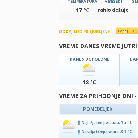
TEMPERATURA
V BESEDI
SM
17 °C
rahlo dežuje
DODAJ MED PRILJUBLJENE
VREME DANES VREME JUTRI
DANES DOPOLDNE
DA
18 °C
VREME ZA PRIHODNJE DNI -
PONEDELJEK
15 °C
Najnižja temperatura:
34 °C
Najvišja temperatura: