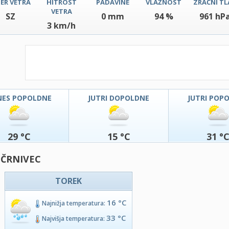
ER VETRA
HITROST
PADAVINE
VLAŽNOST
ZRAČNI TL
VETRA
SZ
0 mm
94 %
961 hP
3 km/h
NES POPOLDNE
JUTRI DOPOLDNE
JUTRI POP
29 °C
15 °C
31 °
 ČRNIVEC
TOREK
16 °C
Najnižja temperatura:
33 °C
Najvišja temperatura: