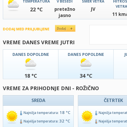
TEMPERATURA
V BESEDI
SMER VETRA
HITRO
VETR
22 °C
pretežno
JV
11 km
jasno
DODAJ MED PRILJUBLJENE
VREME DANES VREME JUTRI
DANES DOPOLDNE
DANES POPOLDNE
J
18 °C
34 °C
VREME ZA PRIHODNJE DNI - ROŽIČNO
SREDA
ČETRTEK
18 °C
Najnižja temperatura:
Najnižja tempera
32 °C
Najvišja temperatura:
Najvišja tempera