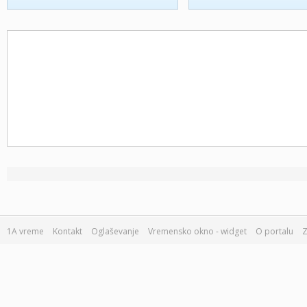
1A vreme
Kontakt
Oglaševanje
Vremensko okno - widget
O portalu
Z