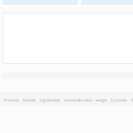
1A vreme
Kontakt
Oglaševanje
Vremensko okno - widget
O portalu
Z