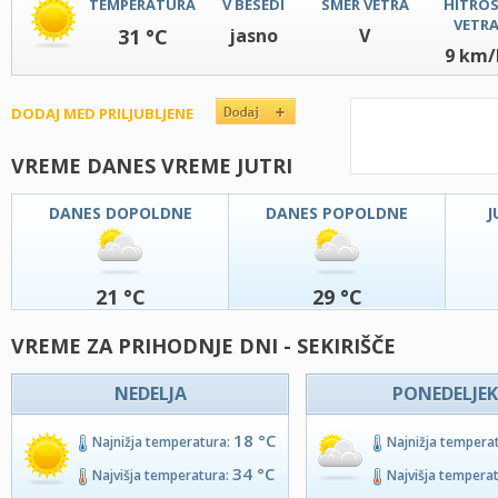
TEMPERATURA
V BESEDI
SMER VETRA
HITRO
VETR
31 °C
jasno
V
9 km/
DODAJ MED PRILJUBLJENE
VREME DANES VREME JUTRI
DANES DOPOLDNE
DANES POPOLDNE
J
21 °C
29 °C
VREME ZA PRIHODNJE DNI - SEKIRIŠČE
NEDELJA
PONEDELJEK
18 °C
Najnižja temperatura:
Najnižja tempera
34 °C
Najvišja temperatura:
Najvišja tempera