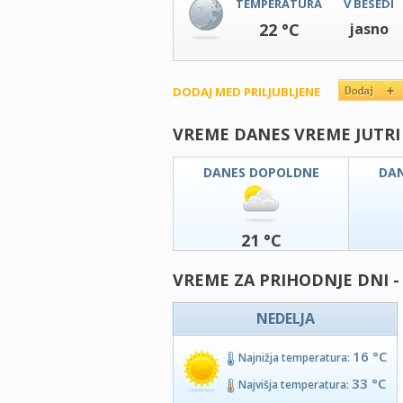
TEMPERATURA
V BESEDI
22 °C
jasno
DODAJ MED PRILJUBLJENE
VREME DANES VREME JUTRI
DANES DOPOLDNE
DA
21 °C
VREME ZA PRIHODNJE DNI - 
NEDELJA
16 °C
Najnižja temperatura:
33 °C
Najvišja temperatura: