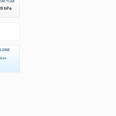
ČNI TLAK
89 hPa
OLDNE
tkov.