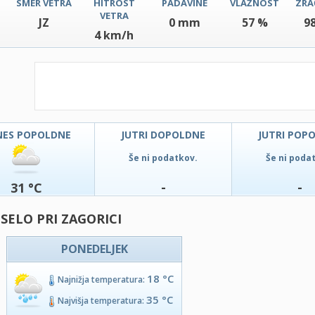
SMER VETRA
HITROST
PADAVINE
VLAŽNOST
ZRA
VETRA
JZ
0 mm
57 %
9
4 km/h
NES POPOLDNE
JUTRI DOPOLDNE
JUTRI POP
Še ni podatkov.
Še ni poda
-
-
31 °C
SELO PRI ZAGORICI
PONEDELJEK
18 °C
Najnižja temperatura:
35 °C
Najvišja temperatura: