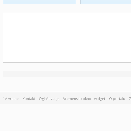
1A vreme
Kontakt
Oglaševanje
Vremensko okno - widget
O portalu
Z