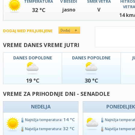
TEMPERATURA
V BESEDI
SMER VETRA
HITRO
VETR
32 °C
jasno
V
14 km
DODAJ MED PRILJUBLJENE
VREME DANES VREME JUTRI
DANES DOPOLDNE
DANES POPOLDNE
J
19 °C
30 °C
VREME ZA PRIHODNJE DNI - SENADOLE
NEDELJA
PONEDELJEK
14 °C
Najnižja temperatura:
Najnižja tempera
32 °C
Najvišja temperatura:
Najvišja tempera