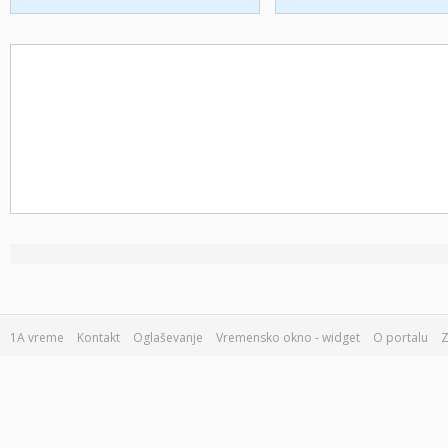
1A vreme
Kontakt
Oglaševanje
Vremensko okno - widget
O portalu
Z