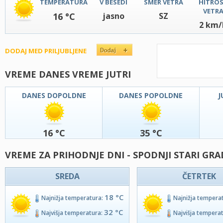
TEMPERATURA
V BESEDI
SMER VETRA
HITRO
VETR
16 °C
jasno
SZ
2 km/
DODAJ MED PRILJUBLJENE
VREME DANES VREME JUTRI
DANES DOPOLDNE
DANES POPOLDNE
J
16 °C
35 °C
VREME ZA PRIHODNJE DNI - SPODNJI STARI GRA
SREDA
ČETRTEK
18 °C
Najnižja temperatura:
Najnižja tempera
32 °C
Najvišja temperatura:
Najvišja tempera