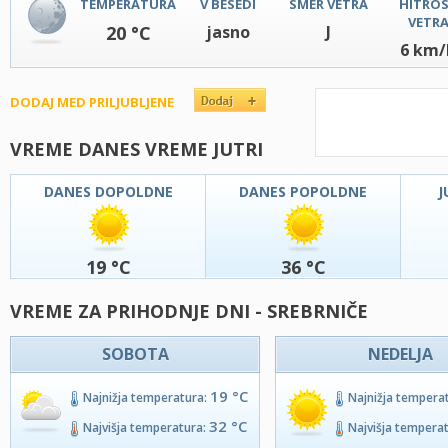
TEMPERATURA
V BESEDI
SMER VETRA
HITRO
VETR
20 °C
jasno
J
6 km/
DODAJ MED PRILJUBLJENE
VREME DANES VREME JUTRI
DANES DOPOLDNE
DANES POPOLDNE
J
19 °C
36 °C
VREME ZA PRIHODNJE DNI - SREBRNIČE
SOBOTA
NEDELJA
19 °C
Najnižja temperatura:
Najnižja tempera
32 °C
Najvišja temperatura:
Najvišja tempera