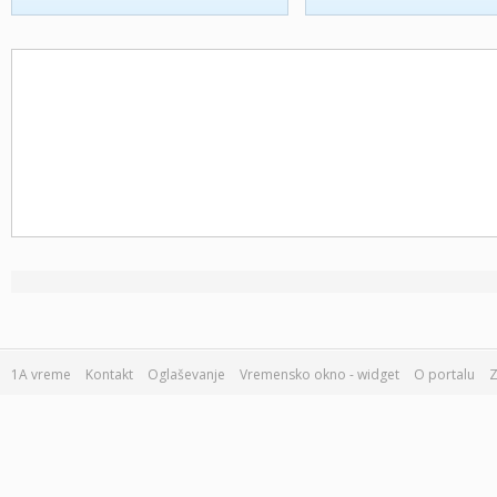
1A vreme
Kontakt
Oglaševanje
Vremensko okno - widget
O portalu
Z