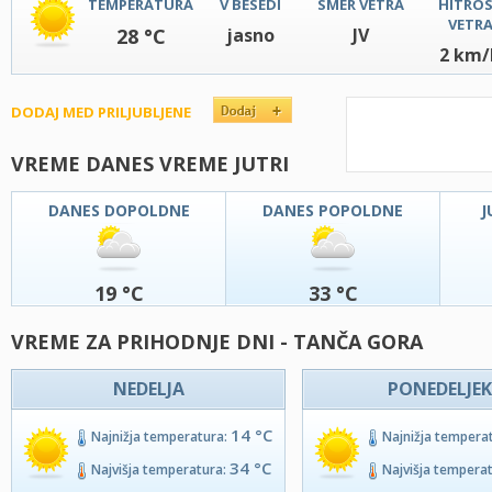
TEMPERATURA
V BESEDI
SMER VETRA
HITRO
VETR
28 °C
jasno
JV
2 km/
DODAJ MED PRILJUBLJENE
VREME DANES VREME JUTRI
DANES DOPOLDNE
DANES POPOLDNE
J
19 °C
33 °C
VREME ZA PRIHODNJE DNI - TANČA GORA
NEDELJA
PONEDELJEK
14 °C
Najnižja temperatura:
Najnižja tempera
34 °C
Najvišja temperatura:
Najvišja tempera