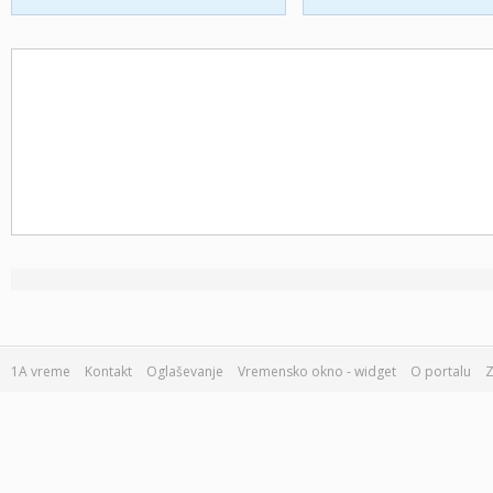
1A vreme
Kontakt
Oglaševanje
Vremensko okno - widget
O portalu
Z