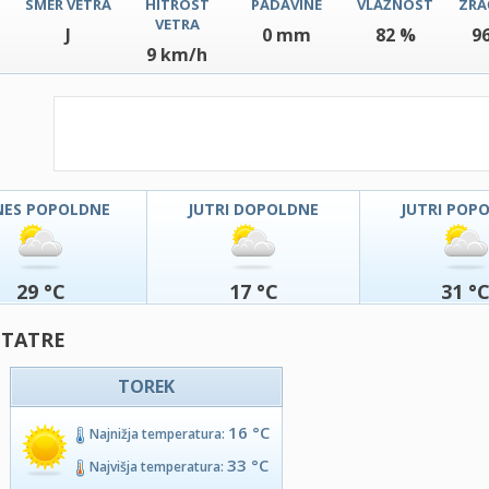
SMER VETRA
HITROST
PADAVINE
VLAŽNOST
ZRA
VETRA
J
0 mm
82 %
9
9 km/h
NES POPOLDNE
JUTRI DOPOLDNE
JUTRI POP
29 °C
17 °C
31 °
 TATRE
TOREK
16 °C
Najnižja temperatura:
33 °C
Najvišja temperatura: