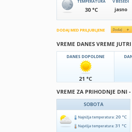
TEMPERATURA
V BESEDI
30 °C
jasno
DODAJ MED PRILJUBLJENE
VREME DANES VREME JUTRI
DANES DOPOLDNE
DA
21 °C
VREME ZA PRIHODNJE DNI -
SOBOTA
20 °C
Najnižja temperatura:
31 °C
Najvišja temperatura: