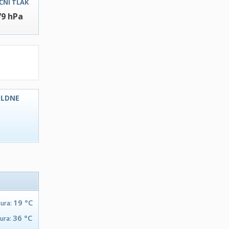
ČNI TLAK
79 hPa
OLDNE
C
19 °C
tura:
36 °C
tura: