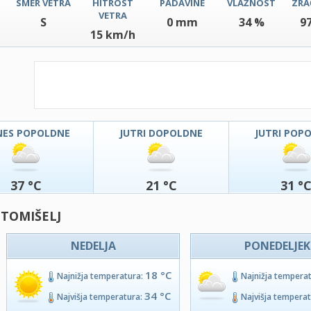
SMER VETRA
HITROST
PADAVINE
VLAŽNOST
ZRA
VETRA
S
0 mm
34 %
9
15 km/h
NES POPOLDNE
JUTRI DOPOLDNE
JUTRI POP
37 °C
21 °C
31 °
 TOMIŠELJ
NEDELJA
PONEDELJEK
18 °C
Najnižja temperatura:
Najnižja tempera
34 °C
Najvišja temperatura:
Najvišja tempera